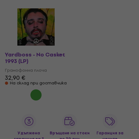
Yardboss - No Casket
1993 (LP)
Грамофонна плоча
32,90 €
На склад при доставчика
Удължена
Връщане на стоки
Гаранция за
гаранция за 3
до 30 дни
цените