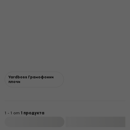
Yardboss Грамофонни
плочи
1 - 1 от
1 продукта
Филтриране