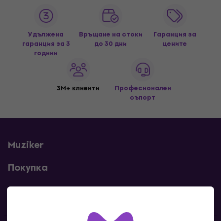
Удължена
Връщане на стоки
Гаранция за
гаранция за 3
до 30 дни
цените
години
3M+ клиенти
Професионален
съпорт
Muziker
Покупка
Полезни линкове