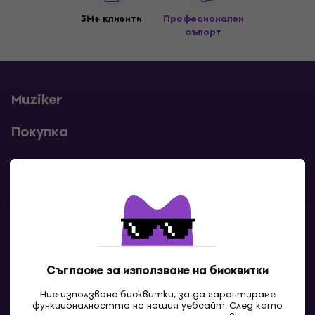
3M+ клиенти
Професионален
съпорт
Muziker
Покупка
Полезни линкове
Контакти
Свържи се с нас
Съгласие за използване на бисквитки
Ние използваме бисквитки, за да гарантираме
функционалността на нашия уебсайт. След като