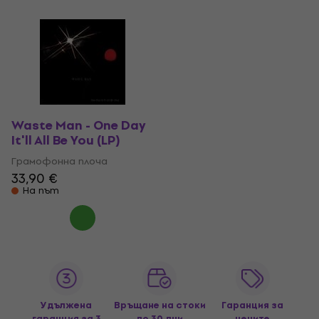
Waste Man - One Day
It'll All Be You (LP)
Грамофонна плоча
33,90 €
На път
Удължена
Връщане на стоки
Гаранция за
гаранция за 3
до 30 дни
цените