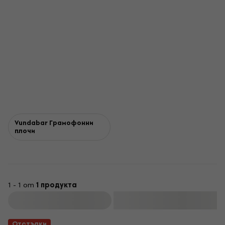
Vundabar Грамофонни
плочи
1 - 1 от
1 продукта
Филтриране
Отстъпки