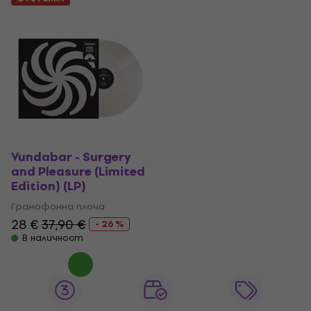
Vundabar - Surgery
and Pleasure (Limited
Edition) (LP)
Грамофонна плоча
28 €
37,90 €
- 26 %
В наличност