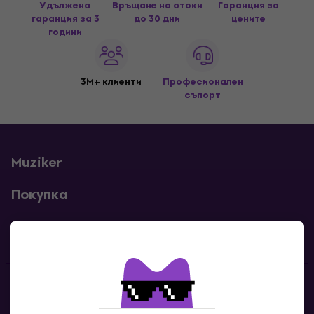
Удължена
Връщане на стоки
Гаранция за
гаранция за 3
до 30 дни
цените
години
3M+ клиенти
Професионален
съпорт
Muziker
Покупка
Полезни линкове
Контакти