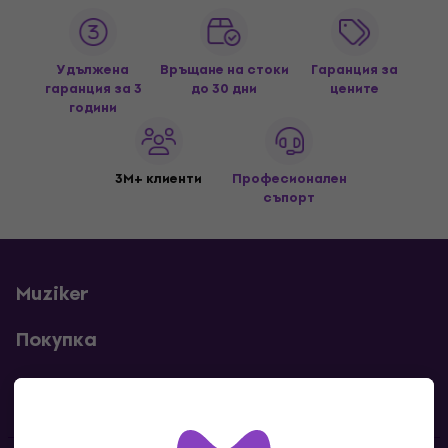
Удължена
Връщане на стоки
Гаранция за
гаранция за 3
до 30 дни
цените
години
3M+ клиенти
Професионален
съпорт
Muziker
Покупка
Полезни линкове