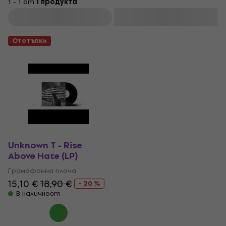
1 - 1 от
1 продукта
Филтриране
Отстъпки
Unknown T - Rise
Above Hate (LP)
Грамофонна плоча
15,10 €
18,90 €
- 20 %
В наличност