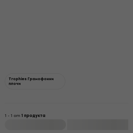
Trophies Грамофонни
плочи
1 - 1 от
1 продукта
Филтриране