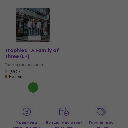
Trophies - A Family of
Three (LP)
Грамофонна плоча
21,90 €
На път
Удължена
Връщане на стоки
Гаранция за
гаранция за 3
до 30 дни
цените