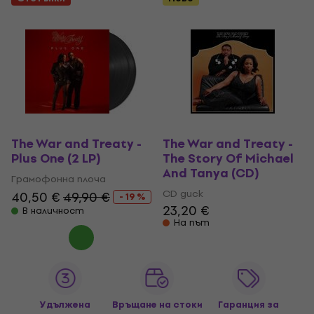
The War and Treaty -
The War and Treaty -
Plus One (2 LP)
The Story Of Michael
And Tanya (CD)
Грамофонна плоча
CD диск
40,50 €
49,90 €
- 19 %
23,20 €
В наличност
На път
Удължена
Връщане на стоки
Гаранция за