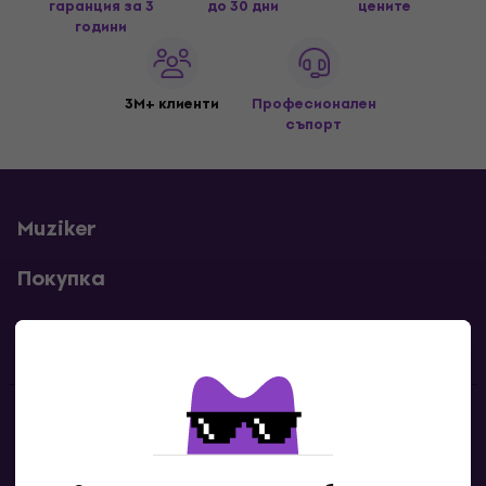
гаранция за 3
до 30 дни
цените
години
3M+ клиенти
Професионален
съпорт
Muziker
Покупка
Полезни линкове
Контакти
Свържи се с нас