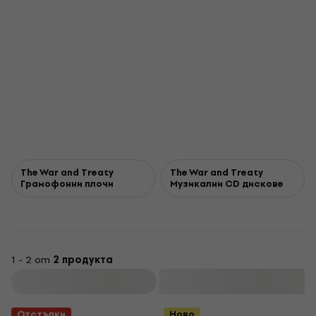
The War and Treaty
The War and Treaty
Грамофонни плочи
Музикални CD дискове
1 - 2 от
2 продукта
Филтриране
Отстъпки
Ново