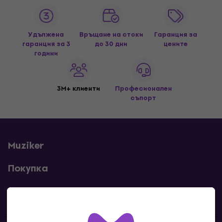
Удължена
Връщане на стоки
Гаранция за
гаранция за 3
до 30 дни
цените
години
3M+ клиенти
Професионален
съпорт
Muziker
Покупка
Полезни линкове