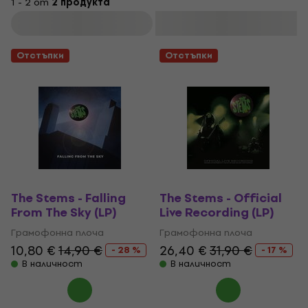
1 - 2 от
2 продукта
Филтриране
Отстъпки
Отстъпки
The Stems - Falling
The Stems - Official
From The Sky (LP)
Live Recording (LP)
Грамофонна плоча
Грамофонна плоча
10,80 €
14,90 €
26,40 €
31,90 €
- 28 %
- 17 %
В наличност
В наличност