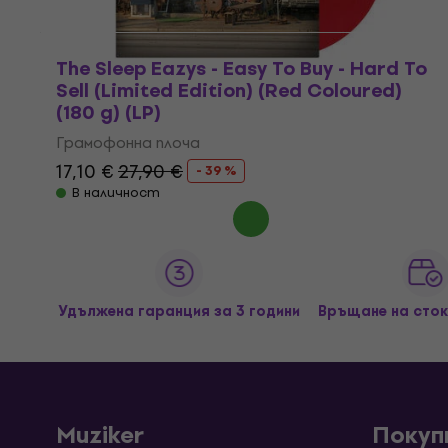
The Sleep Eazys - Easy To Buy - Hard To
Sell (Limited Edition) (Red Coloured)
(180 g) (LP)
Грамофонна плоча
17,10 €
27,90 €
- 39 %
В наличност
Удължена гаранция за 3 години
Връщане на сток
Muziker
Покуп