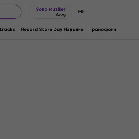
Идеи за подарък
FAQ
Muziker Блог
Зона Muziker
MK
Вход
tracks
Record Store Day Издание
Грамофони
Музика