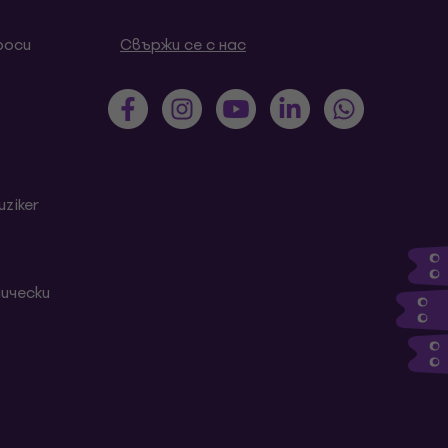
роси
Свържи се с нас
ziker
ически