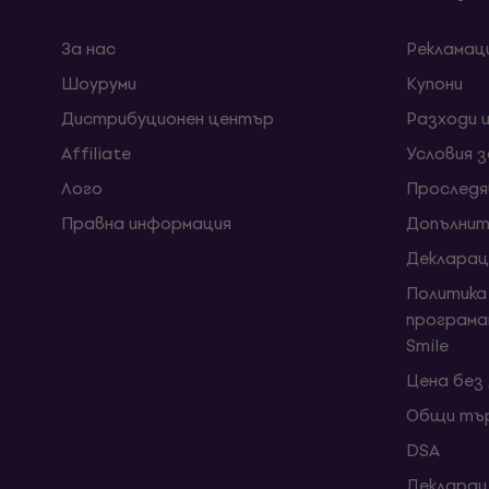
За нас
Рекламац
Шоуруми
Kупони
Дистрибуционен център
Разходи 
Affiliate
Условия 
Лого
Проследя
Правна информация
Допълнит
Декларац
Политика
програма
Smile
Цена без
Общи тър
DSA
Декларац