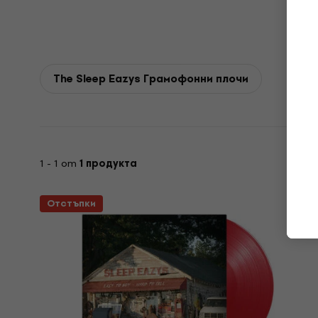
The Sleep Eazys Грамофонни плочи
1 - 1 от
1 продукта
Отстъпки