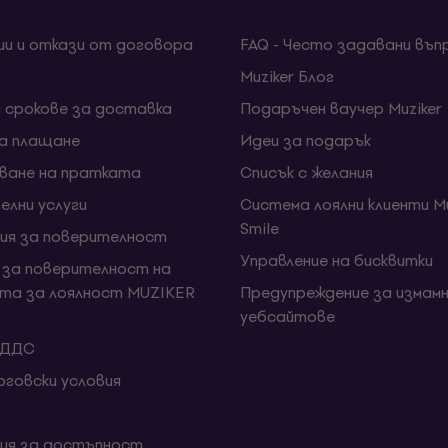
ии и откази от договора
FAQ - Често задавани въп
Muziker Блог
и срокове за доставка
Подаръчен ваучер Muziker
за плащане
Идеи за подарък
ване на пратката
Списък с желания
елни услуги
Система лоялни клиенти Mu
Smile
ия за поверителност
Управление на бисквитки
 за поверителност на
та за лоялност MUZIKER
Предупреждение за измамн
уебсайтове
 ДДС
говски условия
ия за достъпност