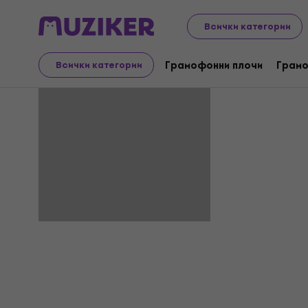
Всички категории
The Sleep
Грамофонни плочи
Грамо
Всички категории