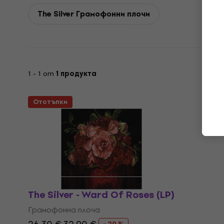
The Silver Грамофонни плочи
1 - 1 от
1 продукта
Отстъпки
The Silver - Ward Of Roses (LP)
Грамофонна плоча
- 20 %