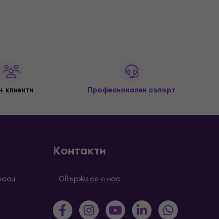
+ клиенти
Професионален съпорт
Контакти
роси
Свържи се с нас