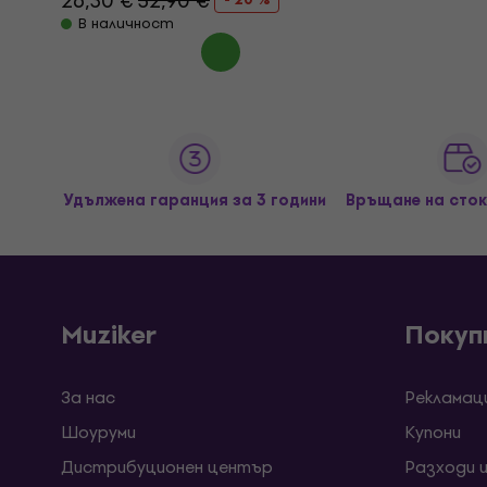
26,30 €
32,90 €
В наличност
Удължена гаранция за 3 години
Връщане на сток
Muziker
Покуп
За нас
Рекламац
Шоуруми
Kупони
Дистрибуционен център
Разходи 