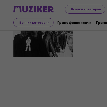
Всички категории
The Silver
Грамофонни плочи
Грамо
Всички категории