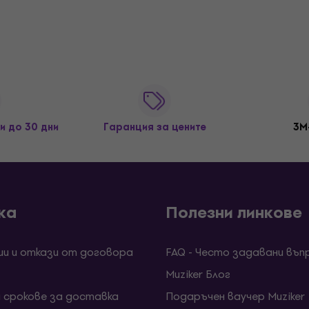
и до 30 дни
Гаранция за цените
3M
ка
Полезни линкове
ии и откази от договора
FAQ - Често задавани въп
Muziker Блог
и срокове за доставка
Подаръчен ваучер Muziker