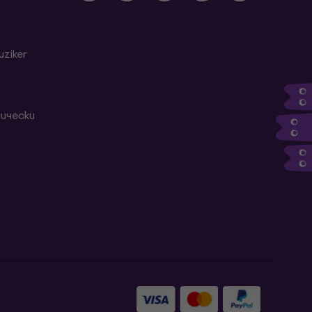
ziker
ически