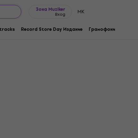
Идеи за подарък
FAQ
Muziker Блог
Зона Muziker
MK
Вход
tracks
Record Store Day Издание
Грамофони
Музика