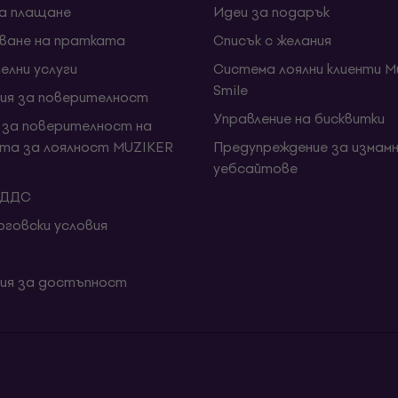
за плащане
Идеи за подарък
ване на пратката
Списък с желания
елни услуги
Система лоялни клиенти Mu
Smile
ия за поверителност
Управление на бисквитки
 за поверителност на
та за лоялност MUZIKER
Предупреждение за измамн
уебсайтове
 ДДС
говски условия
ия за достъпност