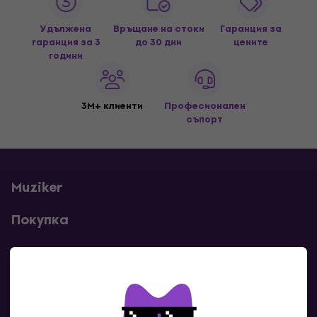
Удължена
Връщане на стоки
Гаранция за
гаранция за 3
до 30 дни
цените
години
3M+ клиенти
Професионален
съпорт
Muziker
Покупка
Полезни линкове