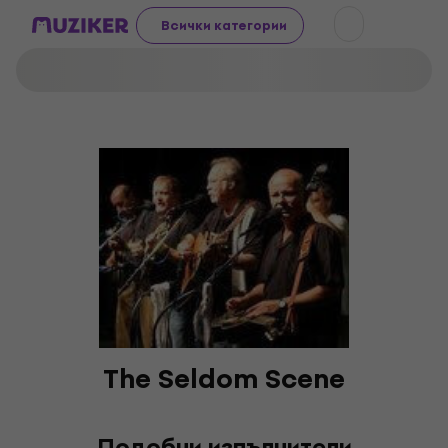
Всички категории
The Seldom Scene
Подобни изпълнители