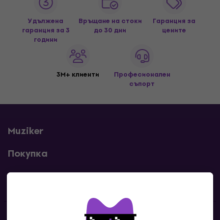
Удължена
Връщане на стоки
Гаранция за
гаранция за 3
до 30 дни
цените
години
3M+ клиенти
Професионален
съпорт
Muziker
Покупка
Полезни линкове