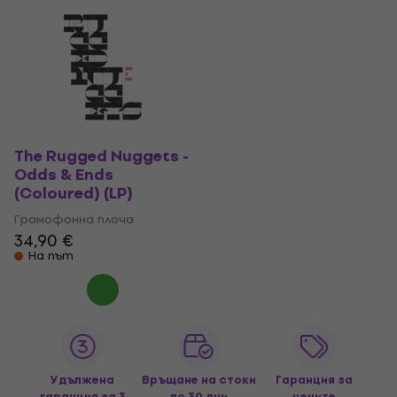
The Rugged Nuggets -
Odds & Ends
(Coloured) (LP)
Грамофонна плоча
34,90 €
На път
Удължена
Връщане на стоки
Гаранция за
гаранция за 3
до 30 дни
цените