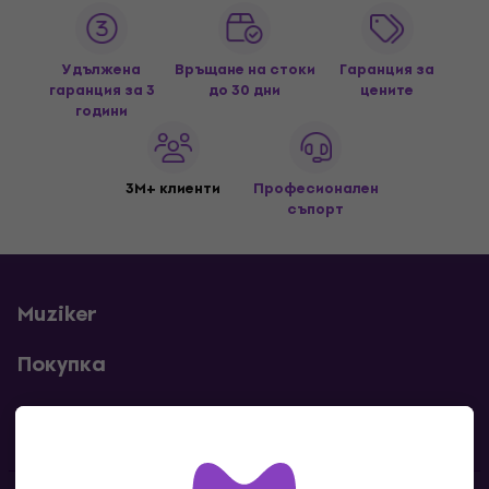
Удължена
Връщане на стоки
Гаранция за
гаранция за 3
до 30 дни
цените
години
3M+ клиенти
Професионален
съпорт
Muziker
Покупка
Полезни линкове