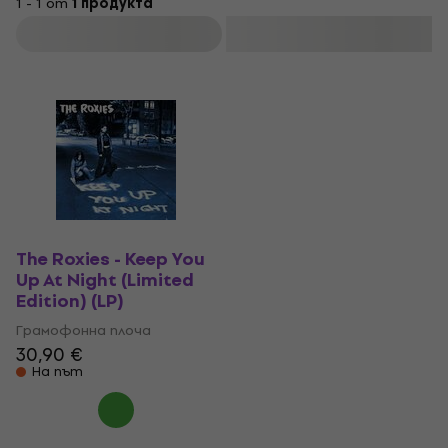
1 - 1 от
1 продукта
Филтриране
The Roxies - Keep You
Up At Night (Limited
Edition) (LP)
Грамофонна плоча
30,90 €
На път