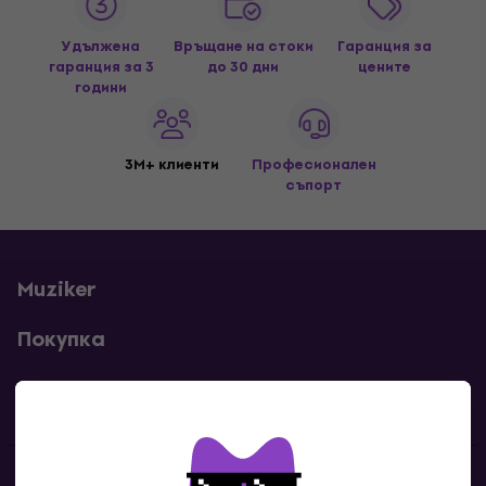
Удължена
Връщане на стоки
Гаранция за
гаранция за 3
до 30 дни
цените
години
3M+ клиенти
Професионален
съпорт
Muziker
Покупка
Полезни линкове