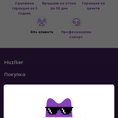
Удължена
Връщане на стоки
Гаранция за
гаранция за 3
до 30 дни
цените
години
3M+ клиенти
Професионален
съпорт
Muziker
Покупка
Полезни линкове
Контакти