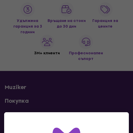
Удължена
Връщане на стоки
Гаранция за
гаранция за 3
до 30 дни
цените
години
3M+ клиенти
Професионален
съпорт
Muziker
Покупка
Полезни линкове