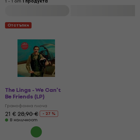
1 - 1 от
1 продукта
Филтриране
Отстъпки
The Lings - We Can't
Be Friends (LP)
Грамофонна плоча
21 €
28,90 €
- 27 %
В наличност