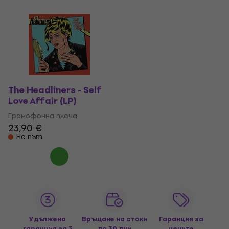
The Headliners - Self
Love Affair (LP)
Грамофонна плоча
23,90 €
На път
Удължена
Връщане на стоки
Гаранция за
гаранция за 3
до 30 дни
цените