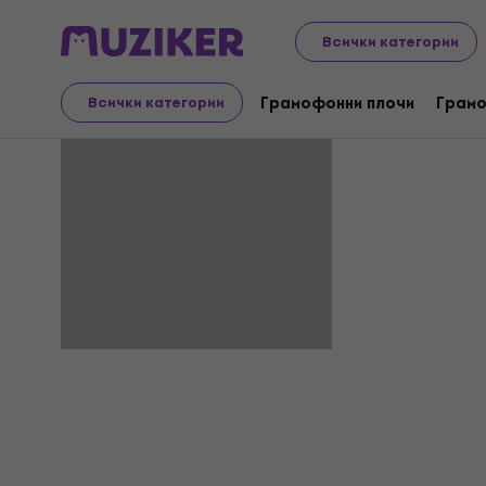
Всички категории
The Firebi
Грамофонни плочи
Грамо
Всички категории