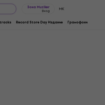
Идеи за подарък
FAQ
Muziker Блог
Зона Muziker
MK
Вход
tracks
Record Store Day Издание
Грамофони
Музика