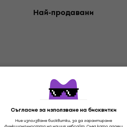
Най-продавани
Съгласие за използване на бисквитки
Ние използваме бисквитки, за да гарантираме
функционалността на нашия уебсайт. След като дадеш