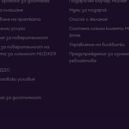
и срокове за доставка
Подаръчен ваучер Muziker
за плащане
Идеи за подарък
ване на пратката
Списък с желания
елни услуги
Система лоялни клиенти Mu
Smile
ия за поверителност
Управление на бисквитки
 за поверителност на
та за лоялност MUZIKER
Предупреждение за измамн
уебсайтове
 ДДС
говски условия
ия за достъпност