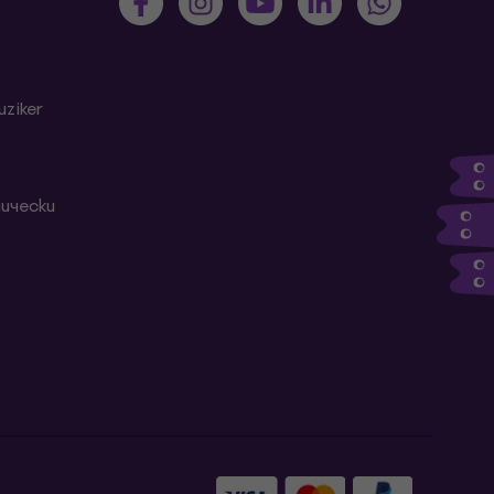
ziker
ически