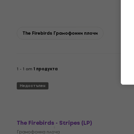
The Firebirds Грамофонни плочи
1 - 1 от
1 продукта
Недостъпен
The Firebirds - Stripes (LP)
Грамофонна плоча