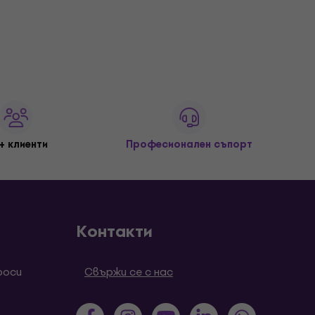
+ клиенти
Професионален съпорт
Контакти
роси
Свържи се с нас