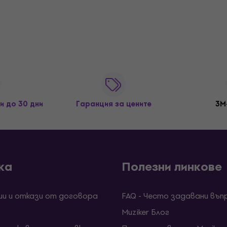
и до 30 дни
Гаранция за цените
3M
ка
Полезни линкове
ии и откази от договора
FAQ - Често задавани въп
Muziker Блог