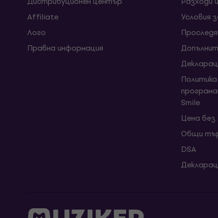
Дистрибуционен център
Разходи 
Affiliate
Условия 
Лого
Проследя
Правна информация
Допълнит
Декларац
Политика
програма
Smile
Цена без
Общи тър
DSA
Декларац