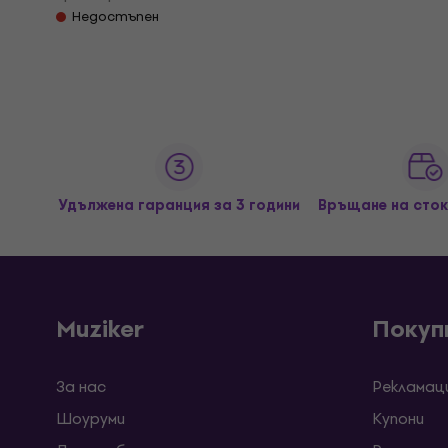
Недостъпен
Удължена гаранция за 3 години
Връщане на сток
Muziker
Покуп
За нас
Рекламац
Шоуруми
Kупони