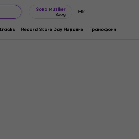
Идеи за подарък
FAQ
Muziker Блог
Зона Muziker
MK
Вход
tracks
Record Store Day Издание
Грамофони
Музика