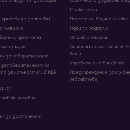
ии и откази от договора
FAQ - Често задавани въп
Muziker Блог
и срокове за доставка
Подаръчен ваучер Muziker
за плащане
Идеи за подарък
ване на пратката
Списък с желания
елни услуги
Система лоялни клиенти Mu
Smile
ия за поверителност
Управление на бисквитки
 за поверителност на
та за лоялност MUZIKER
Предупреждение за измамн
уебсайтове
 ДДС
говски условия
ия за достъпност