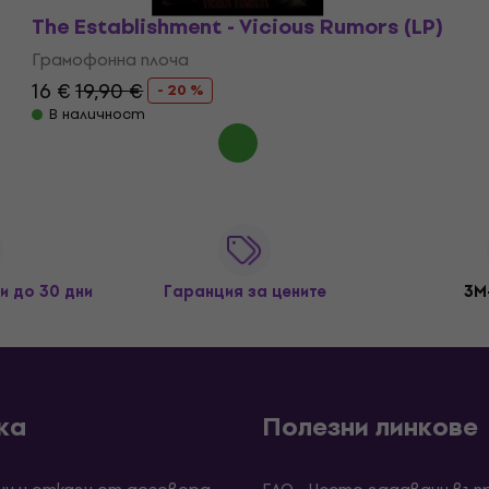
The Establishment - Vicious Rumors (LP)
Грамофонна плоча
16 €
19,90 €
- 20 %
В наличност
и до 30 дни
Гаранция за цените
3M
ка
Полезни линкове