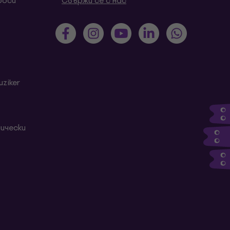
роси
Свържи се с нас
ziker
ически