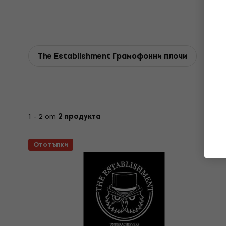
The Establishment Грамофонни плочи
1 - 2 от
2 продукта
Отстъпки