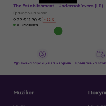
The Establishment - Underachievers (LP)
Грамофонна плоча
9,29 €
11,90 €
- 22 %
В наличност
Удължена гаранция за 3 години
Връщане на сток
Muziker
Покуп