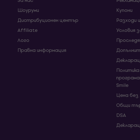
За нас
Рекламац
Шоуруми
Kупони
Дистрибуционен център
Разходи 
Affiliate
Условия 
Лого
Проследя
Правна информация
Допълнит
Декларац
Политика
програма
Smile
Цена без
Общи тър
DSA
Декларац