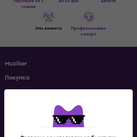
гаранция за 3
до 30 дни
цените
години
3M+ клиенти
Професионален
съпорт
Muziker
Покупка
Полезни линкове
Контакти
Свържи се с нас