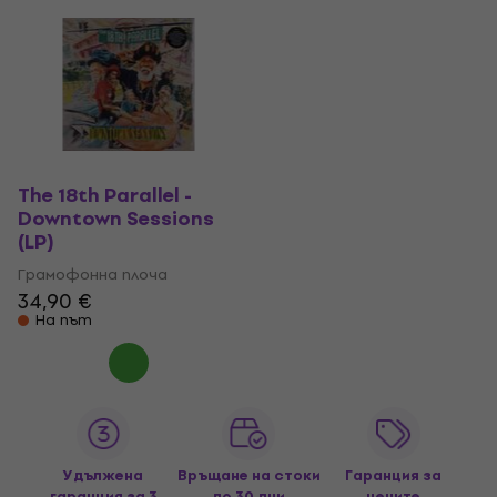
The 18th Parallel -
Downtown Sessions
(LP)
Грамофонна плоча
34,90 €
На път
Удължена
Връщане на стоки
Гаранция за
гаранция за 3
до 30 дни
цените