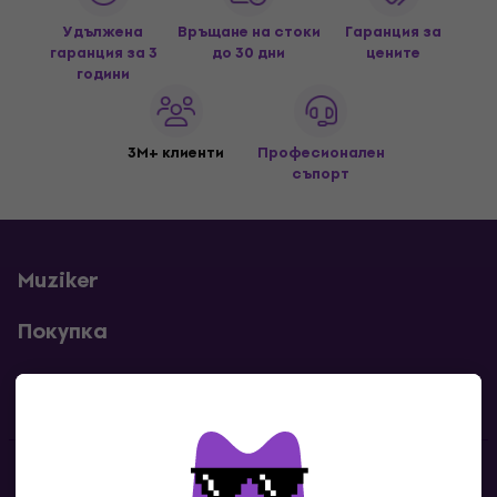
Удължена
Връщане на стоки
Гаранция за
гаранция за 3
до 30 дни
цените
години
3M+ клиенти
Професионален
съпорт
Muziker
Покупка
Полезни линкове
Контакти