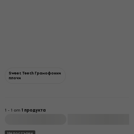
Sweet Teeth Грамофонни
плочи
1 - 1 от
1 продукта
Филтриране
Недостъпен