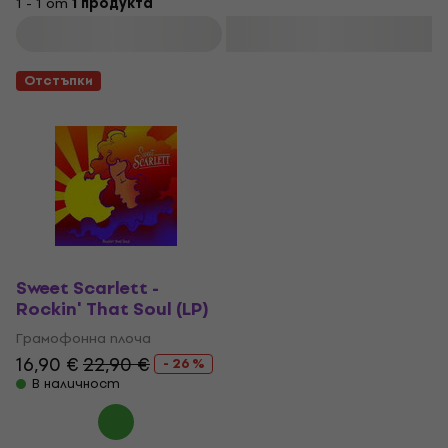
1 - 1 от
1 продукта
Филтриране
Отстъпки
Sweet Scarlett -
Rockin' That Soul (LP)
Грамофонна плоча
16,90 €
22,90 €
- 26 %
В наличност