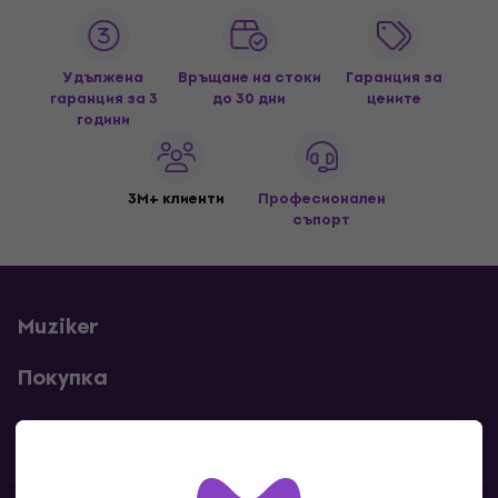
Удължена
Връщане на стоки
Гаранция за
гаранция за 3
до 30 дни
цените
години
3M+ клиенти
Професионален
съпорт
Muziker
Покупка
Полезни линкове