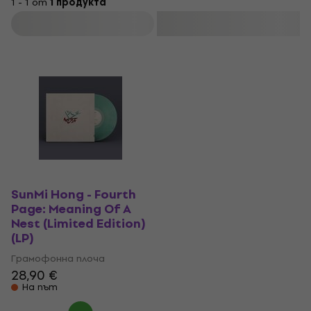
1 - 1 от
1 продукта
Филтриране
SunMi Hong - Fourth
Page: Meaning Of A
Nest (Limited Edition)
(LP)
Грамофонна плоча
28,90 €
На път