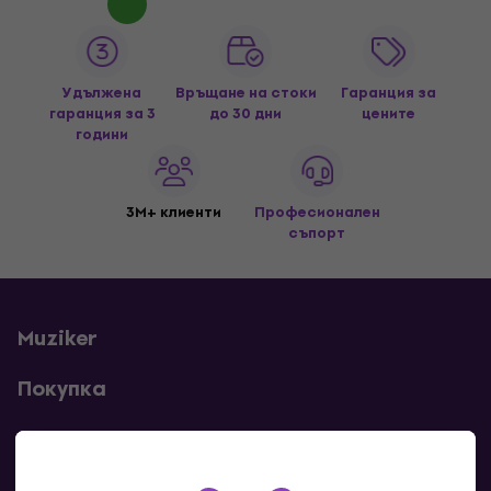
Удължена
Връщане на стоки
Гаранция за
гаранция за 3
до 30 дни
цените
години
3M+ клиенти
Професионален
съпорт
Muziker
Покупка
Полезни линкове