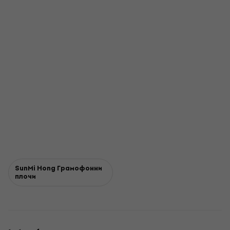
SunMi Hong Грамофонни
плочи