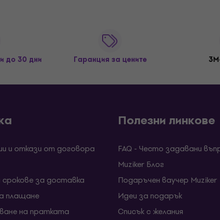
и до 30 дни
Гаранция за цените
3M
ка
Полезни линкове
ии и откази от договора
FAQ - Често задавани въп
Muziker Блог
и срокове за доставка
Подаръчен ваучер Muziker
за плащане
Идеи за подарък
ване на пратката
Списък с желания