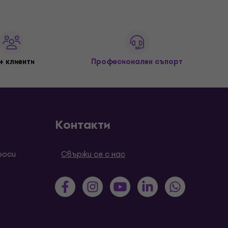
+ клиенти
Професионален съпорт
Контакти
роси
Свържи се с нас