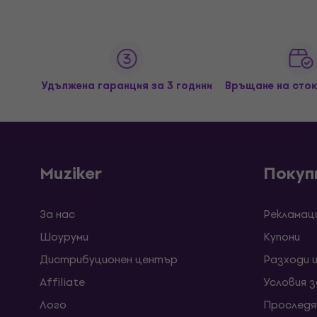
Удължена гаранция за 3 години
Връщане на сток
Muziker
Покуп
За нас
Рекламац
Шоуруми
Kупони
Дистрибуционен център
Разходи 
Affiliate
Условия 
Лого
Проследя