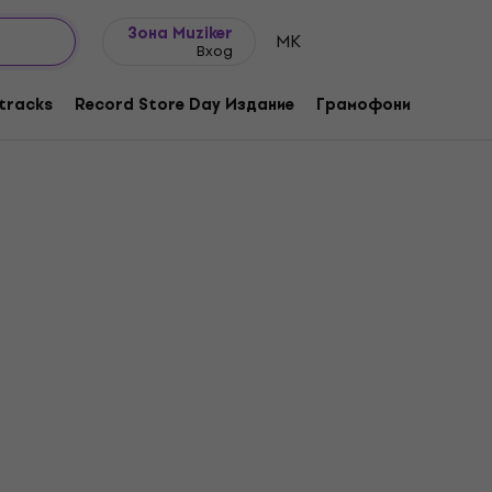
Идеи за подарък
FAQ
Muziker Блог
Зона Muziker
MK
Вход
tracks
Record Store Day Издание
Грамофони
Музика