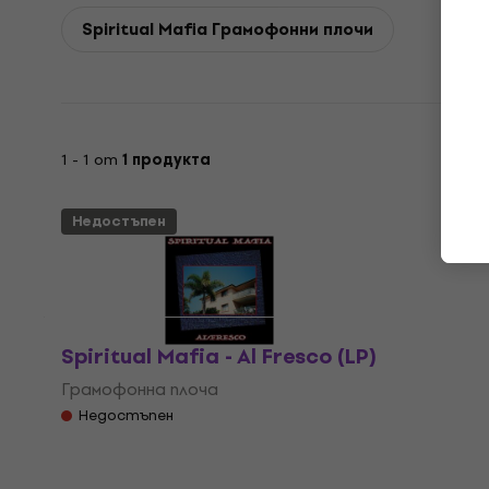
Spiritual Mafia Грамофонни плочи
1 - 1 от
1 продукта
Недостъпен
Spiritual Mafia - Al Fresco (LP)
Грамофонна плоча
Недостъпен