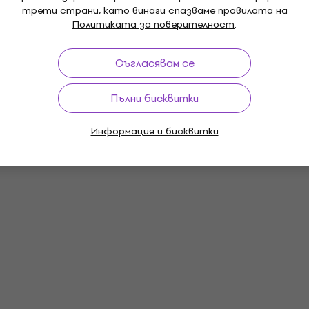
трети страни, като винаги спазваме правилата на
Политиката за поверителност
.
Съгласявам се
Пълни бисквитки
Информация и бисквитки