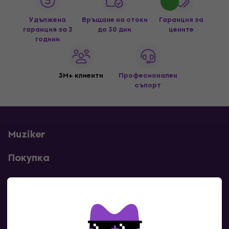
Удължена
Връщане на стоки
Гаранция за
гаранция за 3
до 30 дни
цените
години
3M+ клиенти
Професионален
съпорт
Muziker
Покупка
Полезни линкове