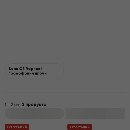
Sons Of Raphael
Грамофонни плочи
1 - 2 от
2 продукта
Филтриране
Отстъпки
Отстъпки