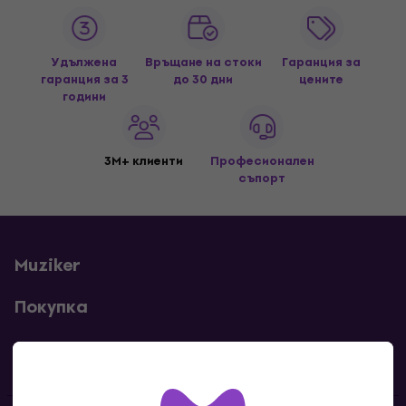
Удължена
Връщане на стоки
Гаранция за
гаранция за 3
до 30 дни
цените
години
3M+ клиенти
Професионален
съпорт
Muziker
Покупка
Полезни линкове