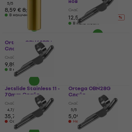
ново)
5
/5
8,59 €
8,90 €
Слайд
В наличност
12,50 €
19,70 €
- 37 %
В наличност
Jetslide Stainless 8 -
60mm Слайд
Ortega OBN60BRA
Слайд (Като ново)
Слайд
Слайд
4,7
/5
39,90 €
9,89 €
10,69 €
Не е в наличност
В наличност
Jetslide Stainless 11 -
Ortega OBN28G
70mm Слайд
Слайд
Слайд
Слайд
4,7
/5
5
/5
35,70 €
39,90 €
5,09 €
Само по поръчка
Не е в наличност