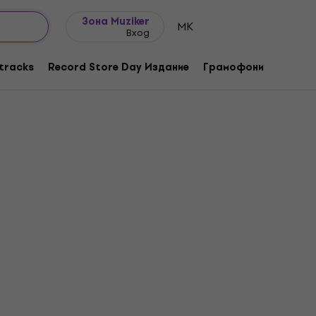
Идеи за подарък
FAQ
Muziker Блог
Зона Muziker
MK
Вход
tracks
Record Store Day Издание
Грамофони
Музика