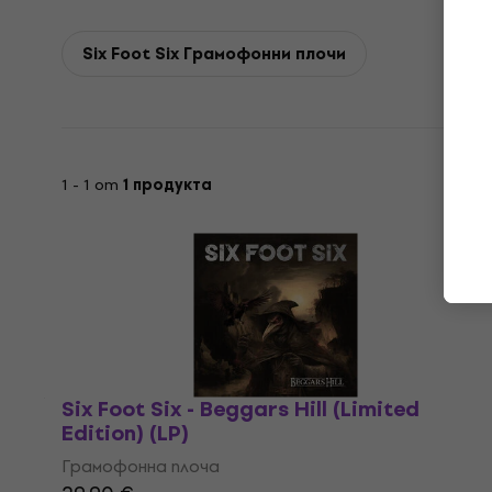
Six Foot Six Грамофонни плочи
1 - 1 от
1 продукта
Six Foot Six - Beggars Hill (Limited
Edition) (LP)
Грамофонна плоча