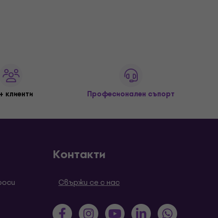
+ клиенти
Професионален съпорт
Контакти
роси
Свържи се с нас