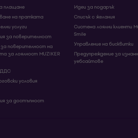
за плащане
Идеи за подарък
ване на пратката
Списък с желания
елни услуги
Система лоялни клиенти Mu
Smile
ия за поверителност
Управление на бисквитки
 за поверителност на
та за лоялност MUZIKER
Предупреждение за измамн
уебсайтове
 ДДС
говски условия
ия за достъпност