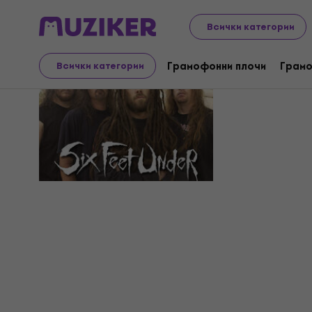
Всички категории
Six Foot S
Грамофонни плочи
Грамо
Всички категории