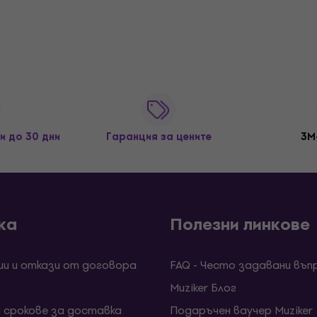
и до 30 дни
Гаранция за цените
3M
ка
Полезни линкове
ии и откази от договора
FAQ - Често задавани въп
Muziker Блог
и срокове за доставка
Подаръчен ваучер Muziker