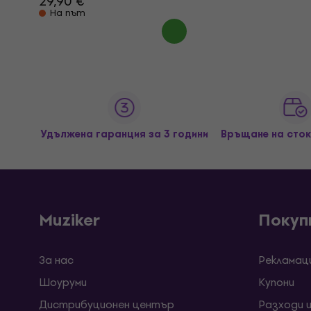
29,90 €
На път
Удължена гаранция за 3 години
Връщане на сток
Muziker
Покуп
За нас
Рекламац
Шоуруми
Kупони
Дистрибуционен център
Разходи 