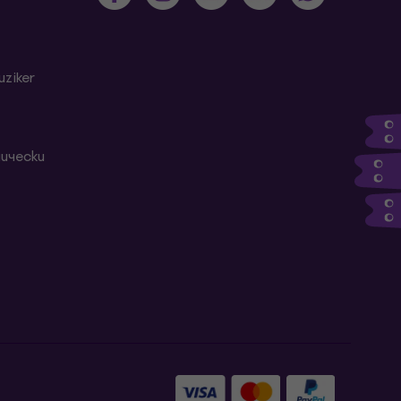
ziker
ически