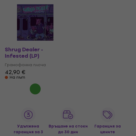
Shrug Dealer -
Infested (LP)
Грамофонна плоча
42,90 €
На път
Удължена
Връщане на стоки
Гаранция за
гаранция за 3
до 30 дни
цените