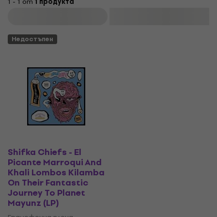
1 - 1 от
1 продукта
Филтриране
Недостъпен
Shifka Chiefs - El
Picante Marroqui And
Khali Lombos Kilamba
On Their Fantastic
Journey To Planet
Mayunz (LP)