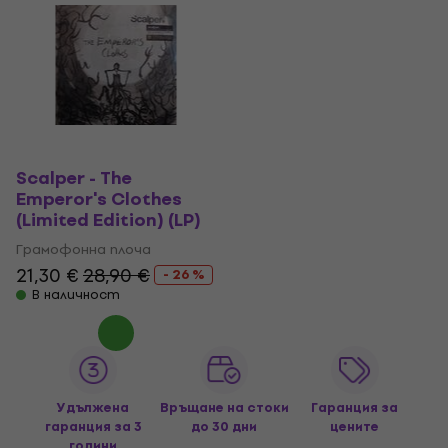
Scalper - The
Emperor's Clothes
(Limited Edition) (LP)
Грамофонна плоча
21,30 €
28,90 €
- 26 %
В наличност
Удължена
Връщане на стоки
Гаранция за
гаранция за 3
до 30 дни
цените
години