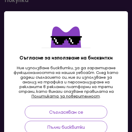
Покупка
Полезни линкове
Контакти
Свържи се с нас
Съгласие за използване на бисквитки
Ние използваме бисквитки, за да гарантираме
функционалността на нашия уебсайт. След като
дадеш съгласието си, ние ги използваме за
анализ на трафика и персонализиране на
рекламите в рекламни платформи на трети
страни, като винаги спазваме правилата на
Политиката за поверителност
.
Съгласявам се
MK
Пълни бисквитки