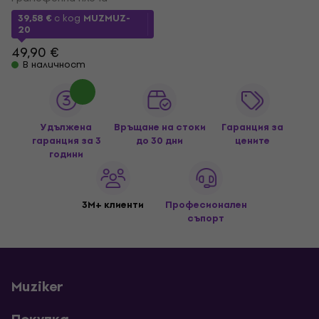
39,58 €
с код
MUZMUZ-
20
49,90 €
В наличност
Удължена
Връщане на стоки
Гаранция за
гаранция за 3
до 30 дни
цените
години
3M+ клиенти
Професионален
съпорт
Muziker