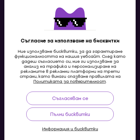
Контакти
Свържи се с нас
Съгласие за използване на бисквитки
Ние използваме бисквитки, за да гарантираме
функционалността на нашия уебсайт. След като
дадеш съгласието си, ние ги използваме за
анализ на трафика и персонализиране на
рекламите в рекламни платформи на трети
страни, като винаги спазваме правилата на
Политиката за поверителност
.
Съгласявам се
MK
Пълни бисквитки
Информация и бисквитки
© 2004-2026 MUZIKER a.s.