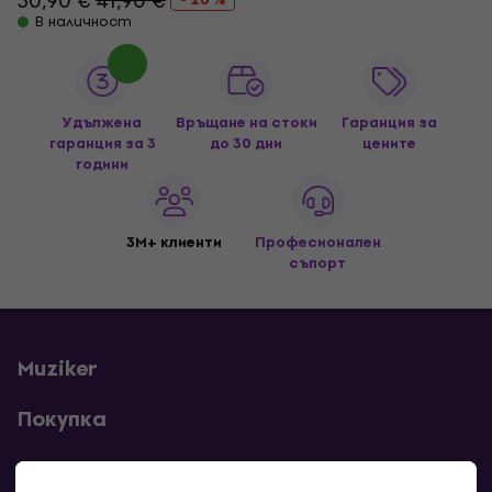
30,90 €
41,90 €
В наличност
Удължена
Връщане на стоки
Гаранция за
гаранция за 3
до 30 дни
цените
години
3M+ клиенти
Професионален
съпорт
Muziker
Покупка
Полезни линкове