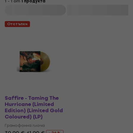
1 - 1 от
1 продукта
Филтриране
Отстъпки
Saffire - Taming The
Hurricane (Limited
Edition) (Limited Gold
Coloured) (LP)
Грамофонна плоча
- 26 %