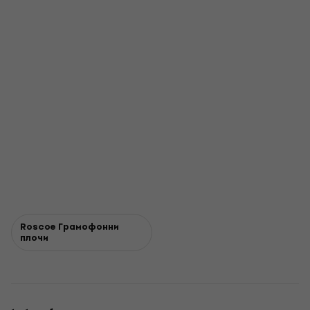
Roscoe Грамофонни
плочи