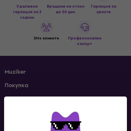
Удължена
Връщане на стоки
Гаранция за
гаранция за 3
до 30 дни
цените
години
3M+ клиенти
Професионален
съпорт
Muziker
Покупка
Полезни линкове
Контакти