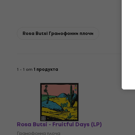
Rosa Butsi Грамофонни плочи
1 - 1 от
1 продукта
Rosa Butsi - Fruitful Days (LP)
Грамофонна плоча