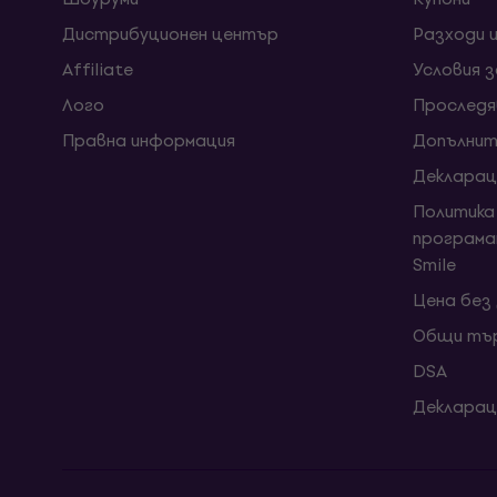
Дистрибуционен център
Разходи 
Affiliate
Условия 
Лого
Проследя
Правна информация
Допълнит
Декларац
Политика
програма
Smile
Цена без
Общи тър
DSA
Декларац