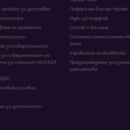
и срокове за доставка
Подаръчен ваучер Muziker
за плащане
Идеи за подарък
ване на пратката
Списък с желания
елни услуги
Система лоялни клиенти Mu
Smile
ия за поверителност
Управление на бисквитки
 за поверителност на
та за лоялност MUZIKER
Предупреждение за измамн
уебсайтове
 ДДС
говски условия
ия за достъпност