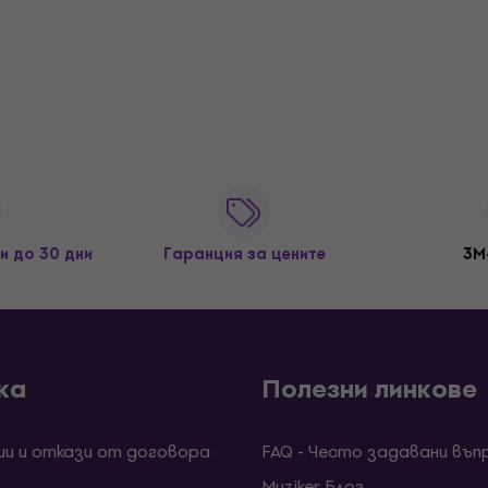
и до 30 дни
Гаранция за цените
3M
ка
Полезни линкове
ии и откази от договора
FAQ - Често задавани въп
Muziker Блог