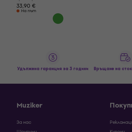
33,90 €
На път
Удължена гаранция за 3 години
Връщане на сток
Muziker
Покуп
За нас
Рекламац
Шоуруми
Kупони