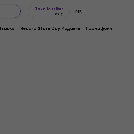
Идеи за подарък
FAQ
Muziker Блог
Зона Muziker
MK
Вход
tracks
Record Store Day Издание
Грамофони
Музика