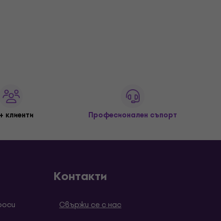
+ клиенти
Професионален съпорт
Контакти
роси
Свържи се с нас