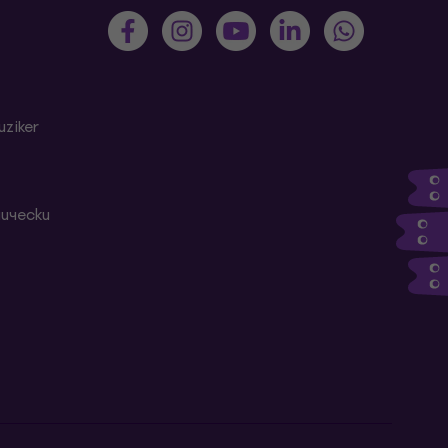
ziker
ически