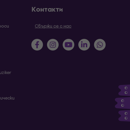
Контакти
роси
Свържи се с нас
ziker
ически