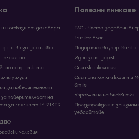
ка
Полезни линкове
ии и откази от договора
FAQ - Често задавани въп
Muziker Блог
и срокове за доставка
Подаръчен ваучер Muziker
за плащане
Идеи за подарък
ване на пратката
Списък с желания
елни услуги
Система лоялни клиенти Mu
Smile
ия за поверителност
Управление на бисквитки
 за поверителност на
та за лоялност MUZIKER
Предупреждение за измамн
уебсайтове
 ДДС
говски условия