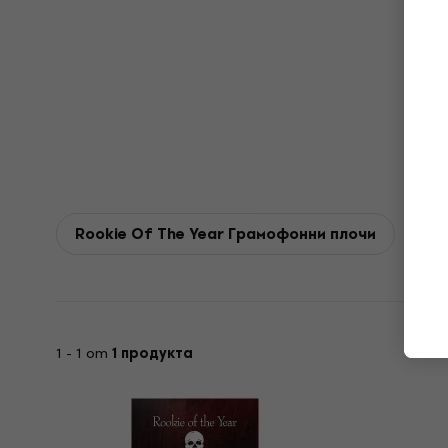
Rookie Of The Year Грамофонни плочи
1 - 1 от
1 продукта