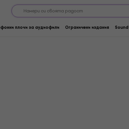
 The Year
фонни плочи за аудиофили
Ограничени издания
Sound