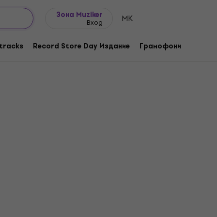
Идеи за подарък
FAQ
Muziker Блог
Зона Muziker
MK
Вход
tracks
Record Store Day Издание
Грамофони
Музика