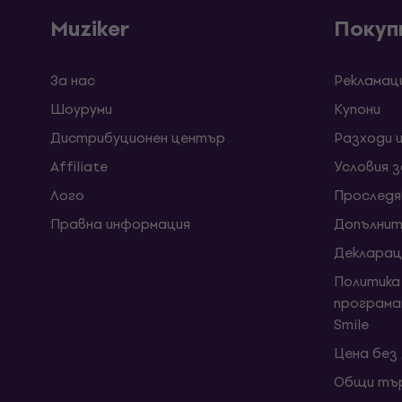
Muziker
Покуп
За нас
Рекламац
Шоуруми
Kупони
Дистрибуционен център
Разходи 
Affiliate
Условия 
Лого
Проследя
Правна информация
Допълнит
Декларац
Политика
програма
Smile
Цена без
Общи тър