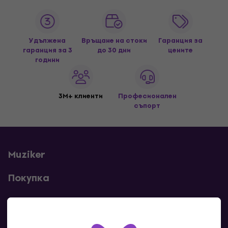
Удължена
Връщане на стоки
Гаранция за
гаранция за 3
до 30 дни
цените
години
3M+ клиенти
Професионален
съпорт
Muziker
Покупка
Полезни линкове