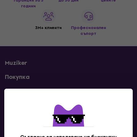
гаранция за 3
до 30 дни
цените
години
3M+ клиенти
Професионален
съпорт
Muziker
Покупка
Полезни линкове
Контакти
Свържи се с нас