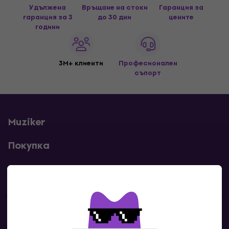
Удължена
Връщане на стоки
Гаранция за
гаранция за 3
до 30 дни
цените
години
3M+ клиенти
Професионален
съпорт
Muziker
Покупка
Полезни линкове
Контакти