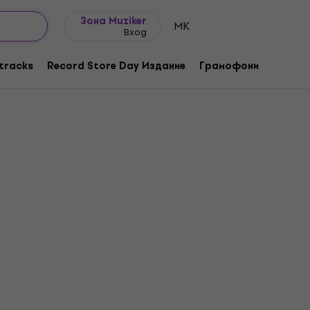
Идеи за подарък
FAQ
Muziker Блог
Зона Muziker
MK
Вход
tracks
Record Store Day Издание
Грамофони
Музика