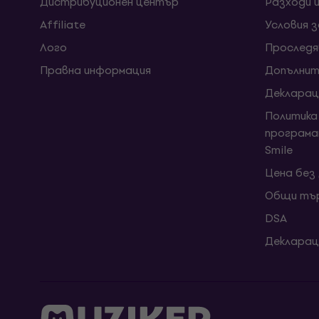
Дистрибуционен център
Разходи 
Affiliate
Условия 
Лого
Проследя
Правна информация
Допълнит
Декларац
Политика
програма
Smile
Цена без
Общи тър
DSA
Декларац