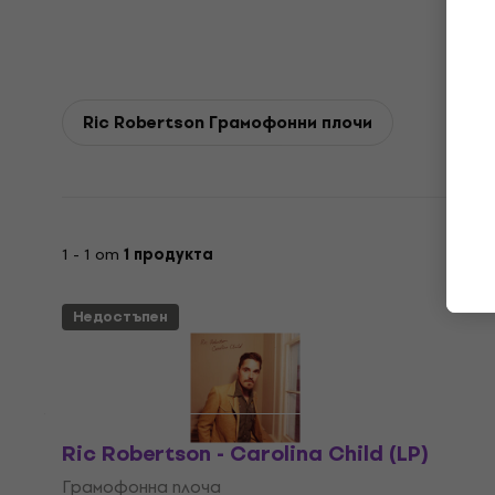
Ric Robertson Грамофонни плочи
1 - 1 от
1 продукта
Недостъпен
Ric Robertson - Carolina Child (LP)
Грамофонна плоча