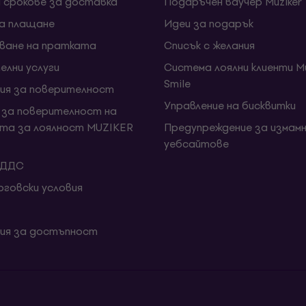
и срокове за доставка
Подаръчен ваучер Muziker
за плащане
Идеи за подарък
ване на пратката
Списък с желания
елни услуги
Система лоялни клиенти Mu
Smile
ия за поверителност
Управление на бисквитки
 за поверителност на
та за лоялност MUZIKER
Предупреждение за измамн
уебсайтове
 ДДС
говски условия
ия за достъпност