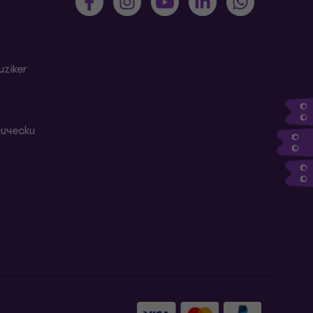
ziker
ически