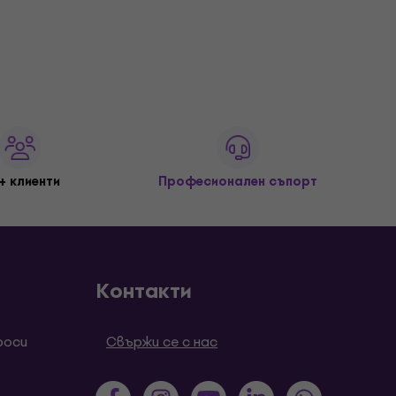
+ клиенти
Професионален съпорт
Контакти
роси
Свържи се с нас