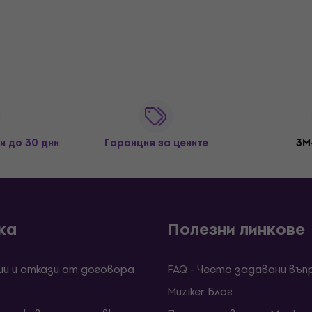
и до 30 дни
Гаранция за цените
3M
ка
Полезни линкове
ии и откази от договора
FAQ - Често задавани въп
Muziker Блог