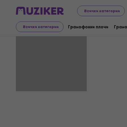
Всички категории
Ric Rober
Грамофонни плочи
Грамо
Всички категории