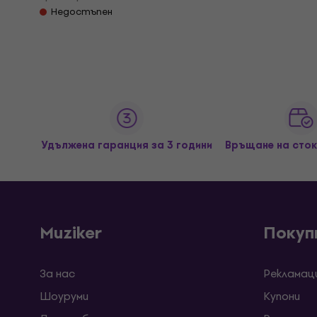
Недостъпен
Удължена гаранция за 3 години
Връщане на сток
Muziker
Покуп
За нас
Рекламац
Шоуруми
Kупони