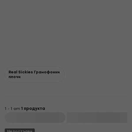
Real Sickies Грамофонни
плочи
1 - 1 от
1 продукта
Филтриране
Недостъпен