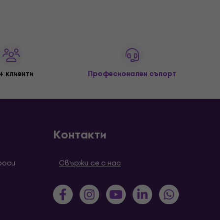
+ клиенти
Професионален съпорт
Контакти
роси
Свържи се с нас