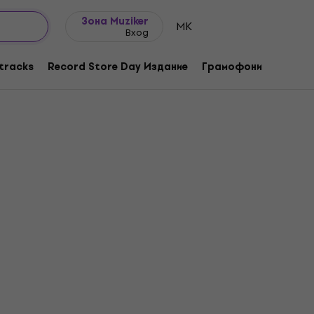
Идеи за подарък
FAQ
Muziker Блог
Зона Muziker
MK
Вход
tracks
Record Store Day Издание
Грамофони
Музика