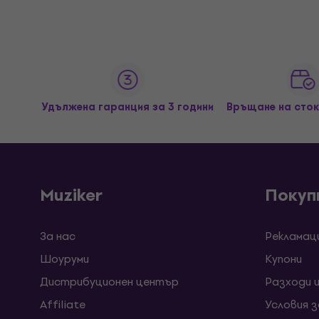
Удължена гаранция за 3 години
Връщане на сток
Muziker
Покуп
За нас
Рекламац
Шоуруми
Kупони
Дистрибуционен център
Разходи 
Affiliate
Условия 