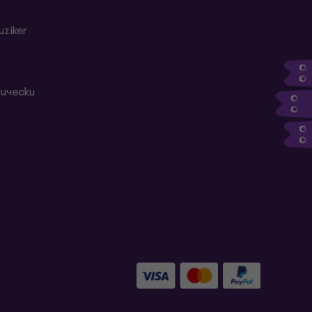
ziker
ически