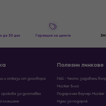
и до 30 дни
Гаранция за цените
3M
ка
Полезни линкове
ии и откази от договора
FAQ - Често задавани въп
Muziker Блог
и срокове за доставка
Подаръчен ваучер Muziker
за плащане
Идеи за подарък