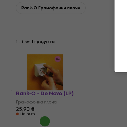
Rank-O Грамофонни плочи
1 - 1 от
1 продукта
Rank-O - De Novo (LP)
Грамофонна плоча
25,90 €
На път