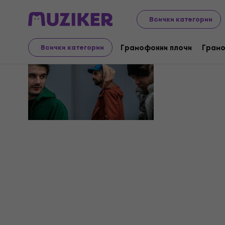
Всички категории
Rank-O
Грамофонни плочи
Грамо
Всички категории