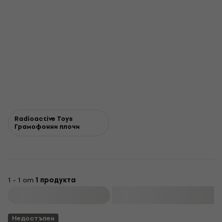
Radioactive Toys
Грамофонни плочи
1 - 1 от
1 продукта
Филтриране
Недостъпен