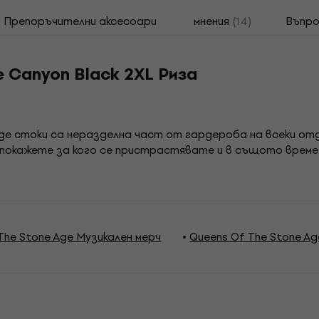
Препоръчителни аксесоари
мнения
(14)
Въпро
e Canyon Black 2XL Риза
Age стоки са неразделна част от гардероба на всеки от
 покажете за кого се пристрастявате и в същото време 
The Stone Age Музикален мерч
Queens Of The Stone Ag