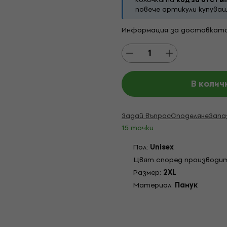
повече артикули купува
Информация за доставкат
В колич
Задай въпрос
Споделяне
Запа
15 точки
Пол:
Unisex
Цвят според производи
Pазмер:
2XL
Материал:
Памук