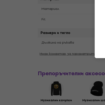
Материал
Паму
Fit
Редо
Размери и тегло
Къси
Дължина на ръкава
Имам коментар за параметрите
Препоръчителни аксес
Музикални качулки
Музикални ш