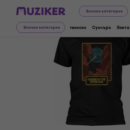
Merch
Музикален мерч
тениски
Всички категории
тениски
Суичъри
Якета
Всички категории