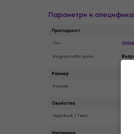
Параметри и специфика
Пригодност
Unis
Пол
Възрастова група
Възр
Размер
2XL
Pазмер
Свойства
Художник / Тема
Queen
Материал