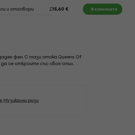
си и отговори
Документи
Таблица с размери
15,60 €
В количката
даден фен. С тази стока Queens Of
да се откроите със своя стил.
e Музикални ризи