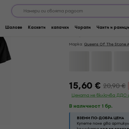
Отстъпки
Queens Of The Stone
Шалове
Каскети
капачки
Чорапи
Чанти и раниц
4,9
/5
14 x оценен
Марка:
Queens Of The Stone 
15,60 €
20,90 €
Цената не включва ДДС 
В наличност 1 бр.
ВЗЕМИ ПО-ДОБРА ЦЕНА
Купете поне два артикул
количката
код за отстъ