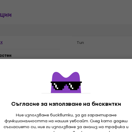
ции
ex
Tип
астен
Съгласие за използване на бисквитки
s Of The Stone Age
Ние използваме бисквитки, за да гарантираме
функционалността на нашия уебсайт. След като дадеш
съгласието си, ние ги използваме за анализ на трафика и