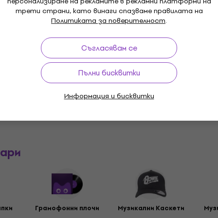
персонализиране на рекламите в рекламни платформи на
трети страни, като винаги спазваме правилата на
к
Спецификация на матери
Политиката за поверителност
.
вна кройка
Съгласявам се
Пълни бисквитки
Информация и бисквитки
оари
апки
Грамофонни плочи
Музикални Каскети
Муз