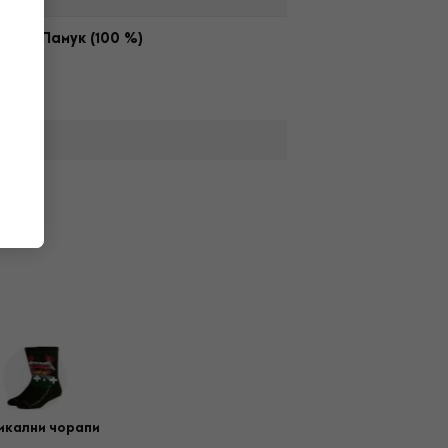
ала
Памук (100 %)
икални чорапи