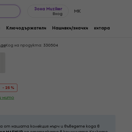
Идеи за подарък
FAQ
Muziker Блог
Зона Muziker
MK
Вход
 Age Canyon Black 2XL Риза
и
Ключодържатели
Нашивки/значки
китара
Подар
Age
Код на продукта:
330504
- 25 %
и мито
а от нашата колекция мърч и въведете кода в
пка MASHUP
за отстъпката в кошницата. Колкото