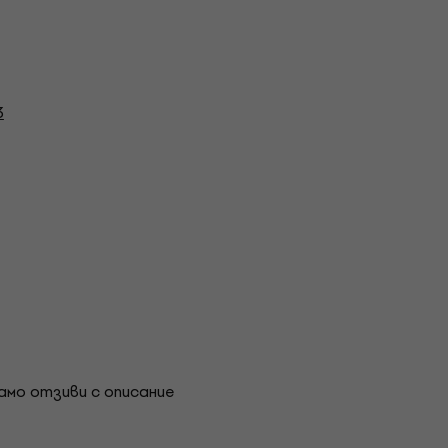
3
амо отзиви с описание