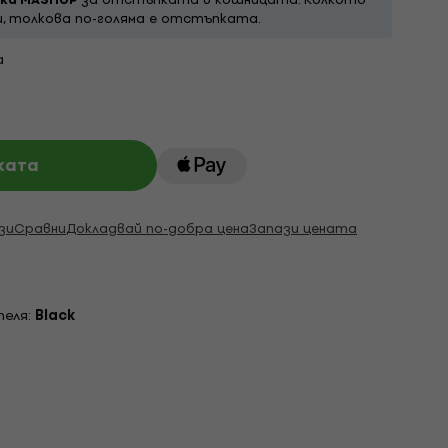
ш, толкова по-голяма е отстъпката.
а
ката
зи
Сравни
Докладвай по-добра цена
Запази цената
теля:
Black