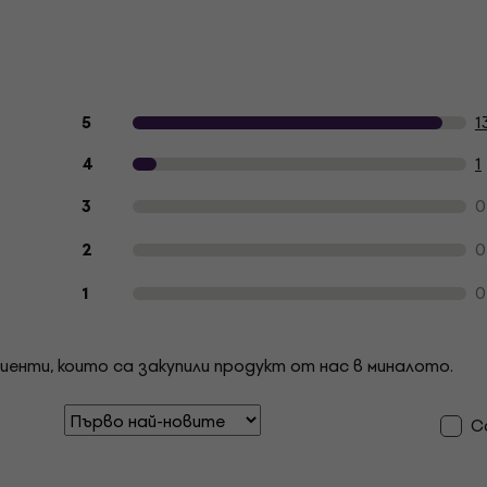
Отзиви на клиенти за продукта
1
5
1
4
0
3
0
2
0
1
иенти, които са закупили продукт от нас в миналото.
С