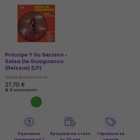
Principe Y Su Sexteto -
Salsa De Guaguanco
(Reissue) (LP)
Грамофонна плоча
27,70 €
В наличност
Удължена
Връщане на стоки
Гаранция за
гаранция за 3
до 30 дни
цените