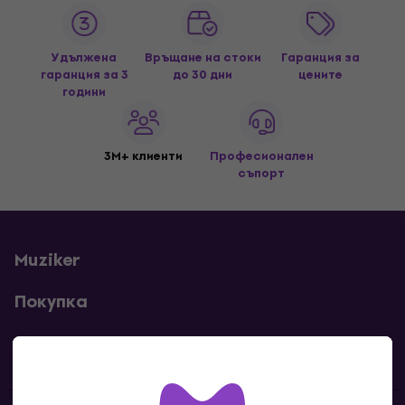
Удължена
Връщане на стоки
Гаранция за
гаранция за 3
до 30 дни
цените
години
3M+ клиенти
Професионален
съпорт
Muziker
Покупка
Полезни линкове